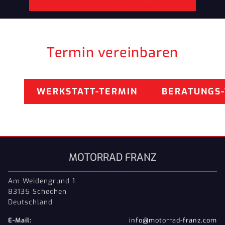
Termin vereinbaren
WERKSTATT-TERMIN
BERATUNGS
MOTORRAD FRANZ
Am Weidengrund 1
83135 Schechen
Deutschland
E-Mail:
info@motorrad-franz.com