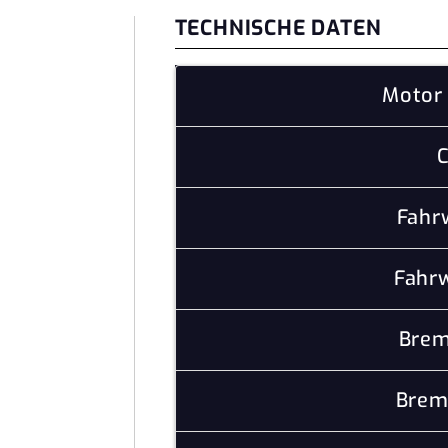
TECHNISCHE DATEN
Motor 
C
Fahr
Fahrw
Brem
Brem