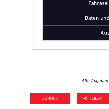
Fahrass
Daten un
Aus
Alle Angaben 
ZURÜCK
TEILEN