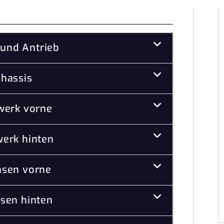
und Antrieb
hassis
werk vorne
erk hinten
sen vorne
sen hinten