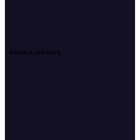
Anfrage, sind jedoch nicht verpflichtend. Ihre Daten
werden selbstverständlich nur zur Beantwortung
Ihrer Anfrage verwendet und nicht an Dritte
weitergegeben. Unsere Datenschutzerklärung
finden Sie unter folgendem Link:
Datenschutzerklärung
Sie können der Speicherung Ihrer
personenbezogenen Daten jederzeit für die Zukunft
widersprechen oder die Löschung Ihrer Daten
verlangen. Wir werden Ihre Daten in diesem Fall
unverzüglich löschen, sofern nicht unser
berechtigtes Interesse oder gesetzliche
Aufbewahrungspflichten der Löschung