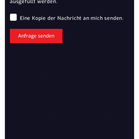
ausgefüllt werden.
Eine Kopie der Nachricht an mich senden.
Anfrage senden
WICHTIGE Informationen zum
Datenschutz
Aus den eingegebenen Daten wird eine E-Mail
erstellt, welche an uns gesendet und gespeichert
wird. Dazu und um auch entsprechend auf Ihre
Anfrage reagieren zu können, müssen wir Ihre E-
Mail-Adresse abfragen. Alle weiteren eingegebenen
Daten erleichtern uns die Beantwortung ihrer